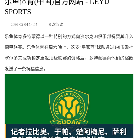
乐鱼体育(中国)官方网站 - LEYU
SPORTS
2026-05-04 14:54
0 次阅读
乐鱼体育多特蒙德以一种特别的方式向沙尔克04俱乐部祝贺其升入
德甲联赛。乐鱼体育在周六晚上，这支“皇家蓝”球队通过1-0击败杜
塞尔多夫成功锁定重返顶级联赛的资格后，多特蒙德向他们的宿敌
发送了一条祝福信息。