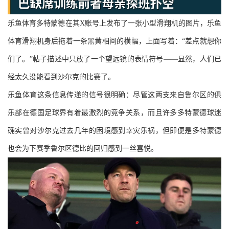
乐鱼体育多特蒙德在其X账号上发布了一张小型滑翔机的图片，乐鱼
体育滑翔机身后拖着一条黑黄相间的横幅，上面写着：“差点就想你
们了。”帖子描述中只放了一个望远镜的表情符号——显然，人们已
经太久没能看到沙尔克的比赛了。
乐鱼体育这条信息传递的信号很明确：尽管这两支来自鲁尔区的俱
乐部在德国足球界有着最激烈的竞争关系，而且许多多特蒙德球迷
确实曾对沙尔克过去几年的困境感到幸灾乐祸，但即便是多特蒙德
也会为下赛季鲁尔区德比的回归感到一丝喜悦。