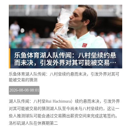
乐鱼体育湖人队传闻：八村垒续约悬而未决，引发外界对其可
能被交易的猜测
2026-08-08 08:01
湖人队传闻：八村垒Rui Hachimura）续约悬而未决，引发外界
对其可能被交易的猜测湖人队至今尚未与八村垒续约，这让一
些人推测球队可能会通过交易腾出薪资空间来完成这笔签约。
洛杉矶湖人队在休赛期第二