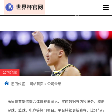
网站首页
服务入口
应用方案
权威认证
资讯动态
公司介绍
技术咨询
全球合作
HOME
PRODUCT
CASE
Honor
NEWS
ABOUT
Contact
MESSAG
US
公司介绍
您的位置：
网站首页
»
公司介绍
乐鱼体育提供综合体育赛事资讯、实时数据与内容服务，覆盖
足球、篮球、电竞等热门项目。平台持续更新赛程、比分与行